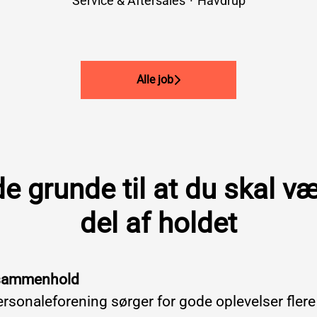
Service & Aftersales
·
Havdrup
Alle job
e grunde til at du skal v
del af holdet
 sammenhold
rsonaleforening sørger for gode oplevelser fle