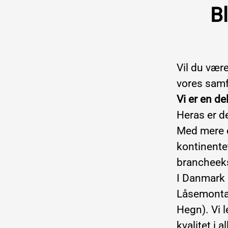
Bl
Vil du være
vores samfu
Vi er en de
Heras er d
Med mere e
kontinente
brancheeks
I Danmark 
Låsemontag
Hegn). Vi 
kvalitet i a