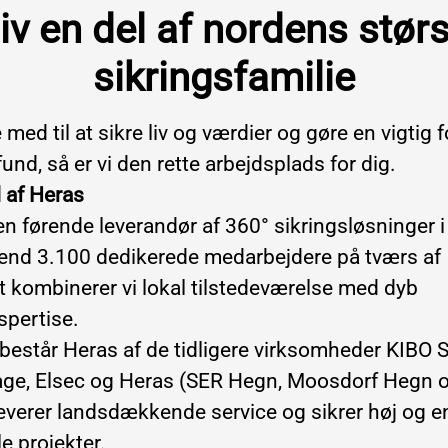
iv en del af nordens stør
sikringsfamilie
 med til at sikre liv og værdier og gøre en vigtig f
nd, så er vi den rette arbejdsplads for dig.
l af Heras
en førende leverandør af 360° sikringsløsninger i
nd 3.100 dedikerede medarbejdere på tværs af
t kombinerer vi lokal tilstedeværelse med dyb
pertise.
består Heras af de tidligere virksomheder KIBO S
e, Elsec og Heras (SER Hegn, Moosdorf Hegn o
leverer landsdækkende service og sikrer høj og e
lle projekter.