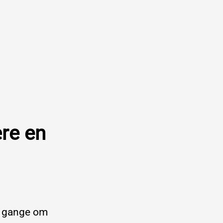
ære en
re gange om