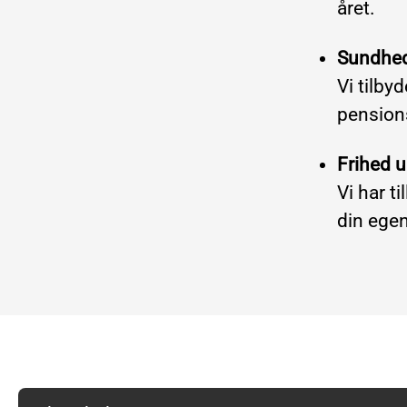
året.
Sundhed
Vi tilby
pension
Frihed 
Vi har ti
din ege