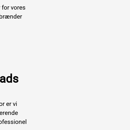
r for vores
i brænder
lads
r er vi
gerende
rofessionel