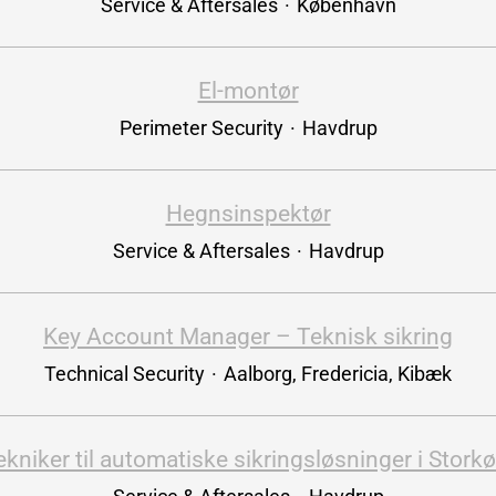
Service & Aftersales
·
København
El-montør
Perimeter Security
·
Havdrup
Hegnsinspektør
Service & Aftersales
·
Havdrup
Key Account Manager – Teknisk sikring
Technical Security
·
Aalborg, Fredericia, Kibæk
ekniker til automatiske sikringsløsninger i Stor