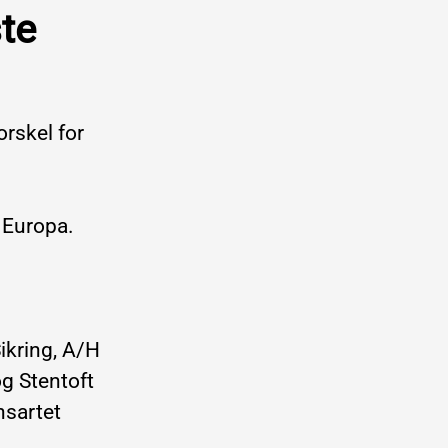
ste
orskel for
 Europa.
ikring, A/H
g Stentoft
nsartet