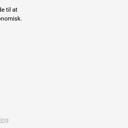
 til at
konomisk.
ling