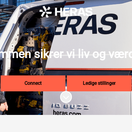
men sikrer vi liv og vær
Connect
Ledige stillinger
Rul til indhold