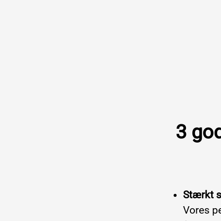
3 god
Stærkt
Vores pe