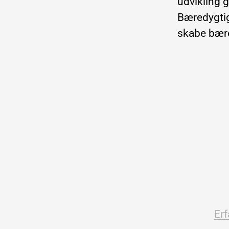
udvikling 
Bæredygtigh
skabe bære
Erf