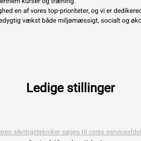
gennem kurser og træning.
ed en af vores top-prioriteter, og vi er dedikerede
dygtig vækst både miljømæssigt, socialt og ø
Ledige stillinger
aren sikringstekniker søges til vores serviceafde