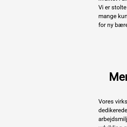
Vi er stolt
mange kund
for ny bær
Mer
Vores virk
dedikerede
arbejdsmilj